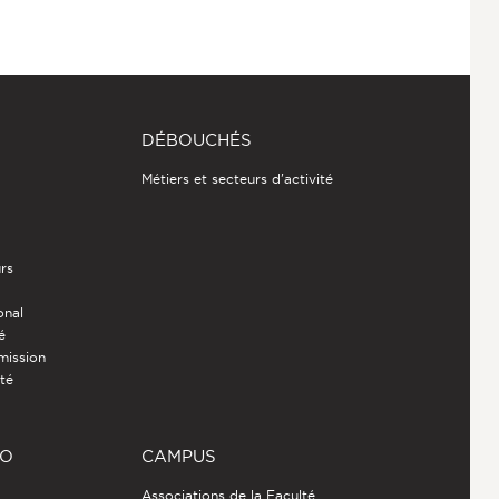
DÉBOUCHÉS
Métiers et secteurs d'activité
rs
onal
é
mission
ité
RO
CAMPUS
Associations de la Faculté