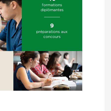
formations
diplômantes
9
préparations aux
concours