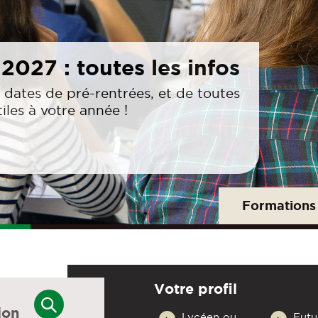
Faculté des
res et Sociétés
linaire au service de la formation et
n des étudiants.
Formations
Votre profil
Lycéen ou
Futu