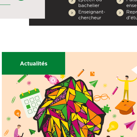
bachelier
ense
Enseignant-
Repr
chercheur
d'ét
Actualités