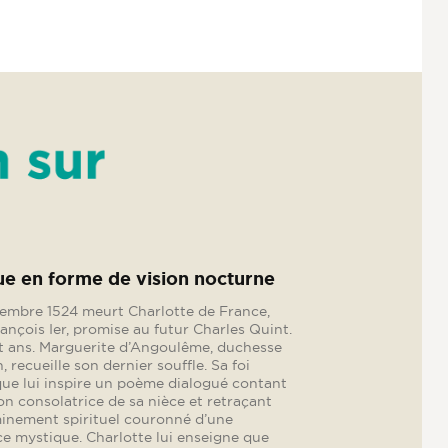
oirs du prince. L’éducation
re à la Renaissance
ge retrace l’histoire de l’éducation
 dans les cours d’Europe à la Renaissance
ressant aux « devoirs du prince » ; à la fois
sages et devoir d’être un futur
nt.