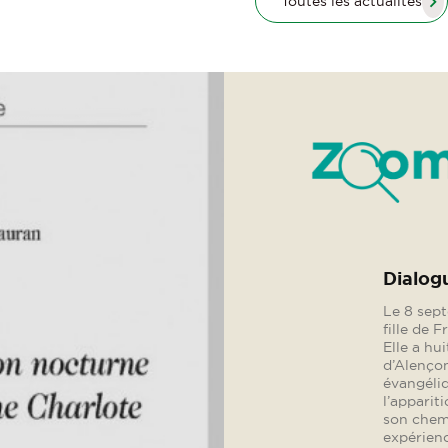
Toutes les actualités
Les Dev
princiè
Cet ouvra
princière
en s’inté
apprentis
gouverna