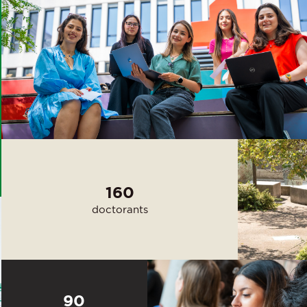
160
doctorants
90