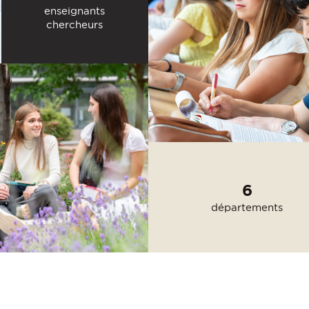
enseignants
chercheurs
6
départements