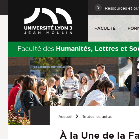
Ressources et out
FACULTÉ
FOR
Humanités, Lettres et So
Faculté des
Accueil
Toutes les actus
À la Une de la F