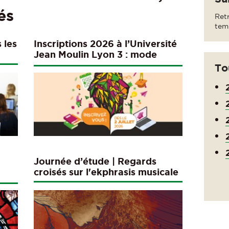
és
Ret
tem
 les
Inscriptions 2026 à l’Université
Jean Moulin Lyon 3 : mode
d’emploi
To
Journée d’étude | Regards
croisés sur l'ekphrasis musicale