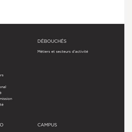
DÉBOUCHÉS
Métiers et secteurs d'activité
rs
onal
é
mission
ité
RO
CAMPUS