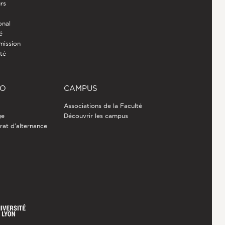
rs
onal
é
mission
ité
RO
CAMPUS
Associations de la Faculté
ge
Découvrir les campus
rat d'alternance