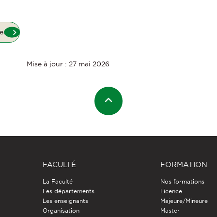
es
Mise à jour : 27 mai 2026
FACULTÉ
FORMATION
La Faculté
Nos formations
Les départements
Licence
Les enseignants
Majeure/Mineure
Organisation
Master