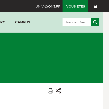
UNIV-LYON3.FR
VOUS ÊTES
PRO
CAMPUS