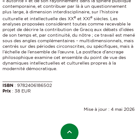
« autorité » et de son rayonnement dans la sphère publique
contemporaine, et contribuer par là à un questionnement
plus large, à dimension interdisciplinaire, sur l’histoire
e
e
culturelle et intellectuelle des XX
et XXI
siècles. Les
analyses proposées considèrent toutes comme recevable le
projet de décrire la contribution de Gracq aux débats d’idées
de son temps et, par continuité, du nôtre ; ce travail est mené
sous des angles complémentaires – multidimensionnels, mais
centrés sur des périodes circonscrites, ou spécifiques, mais à
l’échelle de l’ensemble de l’œuvre. La postface d’ancrage
philosophique examine cet ensemble du point de vue des
dynamiques intellectuelles et culturelles propres à la
modernité démocratique.
____________________
ISBN
: 9782406186502
Prix
: 38 EUR
Mise à jour : 4 mai 2026