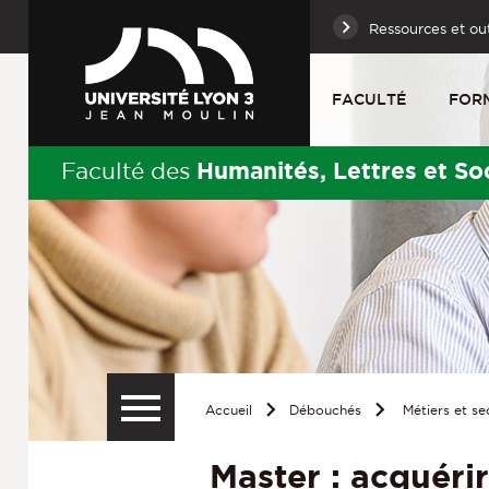
Ressources et out
FACULTÉ
FOR
Humanités, Lettres et So
Faculté des
Accueil
Débouchés
Métiers et sec
Master : acquérir