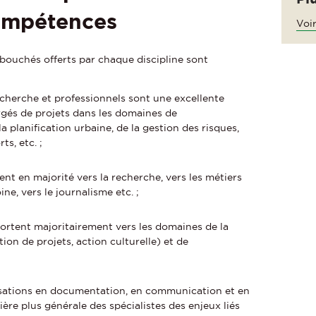
compétences
Voir
ébouchés offerts par chaque discipline sont
echerche et professionnels sont une excellente
rgés de projets dans les domaines de
a planification urbaine, de la gestion des risques,
s, etc. ;
tent en majorité vers la recherche, vers les métiers
ne, vers le journalisme etc. ;
portent majoritairement vers les domaines de la
ion de projets, action culturelle) et de
isations en documentation, en communication et en
ère plus générale des spécialistes des enjeux liés