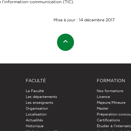
e l’information-communication (TIC).
Mise à jour : 14 décembre 2017
FACULTÉ
FORMATION
La Faculté
Nos formations
Les départements
Licence
Les enseignants
Majeure/Mineure
Organisation
Master
Localisation
Préparation concou
Actualités
Certifications
Historique
Étudier à l'internati