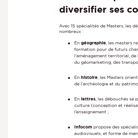
diversifier ses 
Avec 15 spécialités de Masters, les d
nombreux :
En
géographie
, les masters r
formation pour de futurs cha
l’aménagement territorial, de l
du géomarketing, des transport
En
histoire
, les Masters orien
de l’archéologie et du patrimoi
En
lettres
, les débouchés se 
culture (conception et réalisat
l’enseignement ;
Infocom
propose des spécial
audiovisuels, et forme de mani