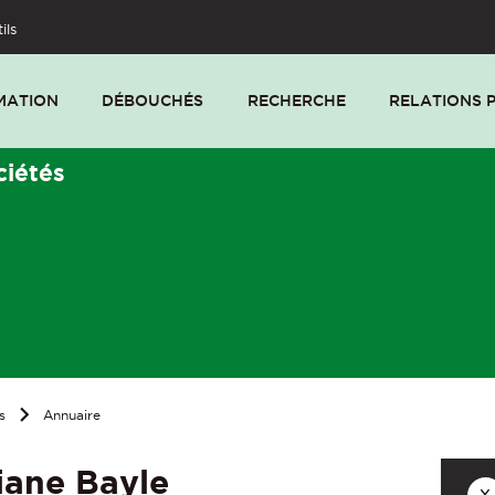
ils
MATION
DÉBOUCHÉS
RECHERCHE
RELATIONS 
ciétés
s
Annuaire
iane Bayle