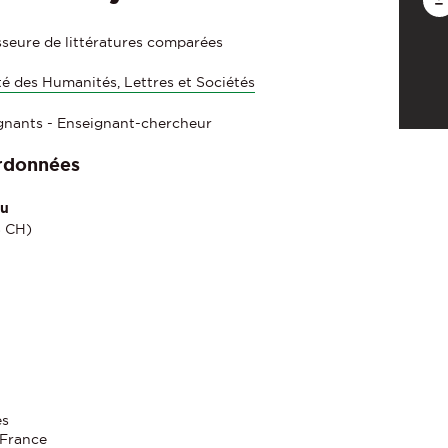
sseure de littératures comparées
té des Humanités, Lettres et Sociétés
gnants - Enseignant-chercheur
rdonnées
au
8 CH)
es
 France