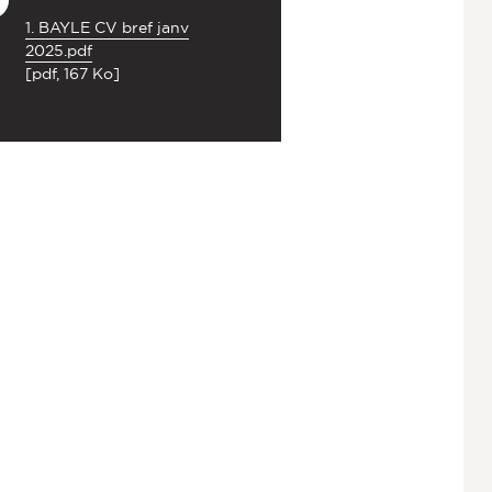
1. BAYLE CV bref janv
2025.pdf
[pdf, 167 Ko]