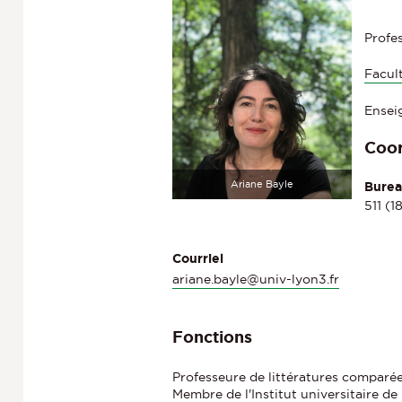
Profe
Facul
Ensei
Coo
Ariane Bayle
Bure
511 (1
Courriel
ariane.bayle@univ-lyon3.fr
Fonctions
Professeure de littératures comparé
Membre de l'Institut universitaire de