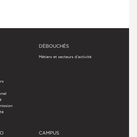
DÉBOUCHÉS
Métiers et secteurs d'activité
rs
onal
é
mission
ité
RO
CAMPUS