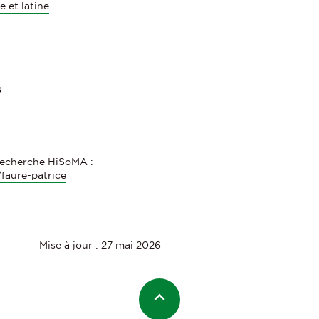
 et latine
s
 recherche HiSoMA :
faure-patrice
Mise à jour : 27 mai 2026