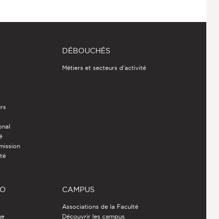
DÉBOUCHÉS
Métiers et secteurs d'activité
rs
onal
é
mission
ité
RO
CAMPUS
Associations de la Faculté
ge
Découvrir les campus