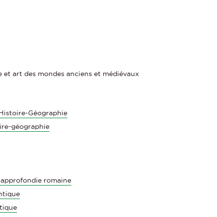
ogie et art des mondes anciens et médiévaux
Histoire-Géographie
ire-géographie
 approfondie romaine
ntique
ntique