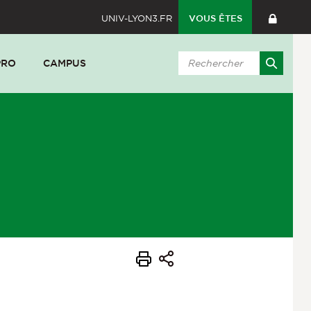
UNIV-LYON3.FR
VOUS ÊTES
PRO
CAMPUS